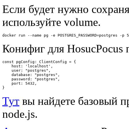
Если будет нужно сохраня
используйте volume.
docker run --name pg -e POSTGRES_PASSWORD=postgres -p 5
Конифиг для HosucPocus 
const pgConfig: ClientConfig = {

    host: 'localhost',

    user: "postgres",

    database: "postgres",

    password: "postgres",

    port: 5432,

}
Тут
вы найдете базовый пр
node.js.